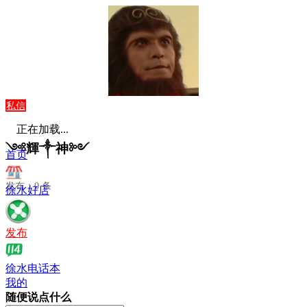
私信
正在加载...
༺輝༒神༻
首页
发布：0 条
徐水好店
发布
徐水电话本
我的
随便说点什么