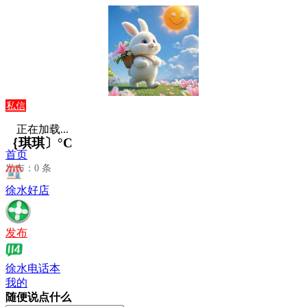
私信
正在加载...
｛琪琪〕°C
首页
发布：0 条
徐水好店
发布
徐水电话本
我的
随便说点什么