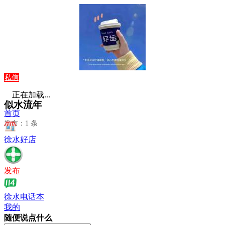
私信
正在加载...
似水流年
首页
发布：1 条
徐水好店
发布
徐水电话本
我的
随便说点什么