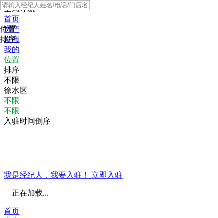
全局导航
首页
位置
房产
排序
发布
我的
位置
排序
不限
徐水区
不限
不限
入驻时间倒序
我是经纪人，我要入驻！
立即入驻
正在加载...
首页