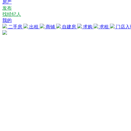
房产
发布
找经纪人
我的
二手房
出租
商铺
自建房
求购
求租
门店入